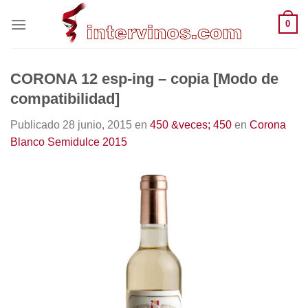
Saltar
0
al
contenido
CORONA 12 esp-ing – copia [Modo de
compatibilidad]
Publicado
28 junio, 2015
en
450 &veces; 450
en
Corona
Blanco Semidulce 2015