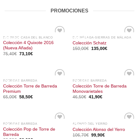
PROMOCIONES
D.O PAGO CASA DEL BLANCO
D.O MÁLAGA-SIERRAS DE MÁLAGA
¡Oferta!
¡Oferta!
Colección 4 Quixote 2016
Colección Schatz
(Nueva Añada)
El
El
150,00
€
135,00
€
precio
precio
El
El
75,40
€
73,10
€
original
actual
precio
precio
era:
es:
original
actual
150,00€.
135,00€.
era:
es:
75,40€.
73,10€.
BODEGAS BARREDA
BODEGAS BARREDA
¡Oferta!
¡Oferta!
Colección Torre de Barreda
Colección Torre de Barreda
Premium
Monovarietales
El
El
El
El
65,00
€
58,50
€
46,50
€
41,90
€
precio
precio
precio
precio
original
actual
original
actual
era:
es:
era:
es:
65,00€.
58,50€.
46,50€.
41,90€.
BODEGAS BARREDA
ALONSO DEL YERRO
¡Oferta!
¡Oferta!
Colección Pop de Torre de
Colección Alonso del Yerro
Barreda
El
El
106,70
€
99,90
€
precio
precio