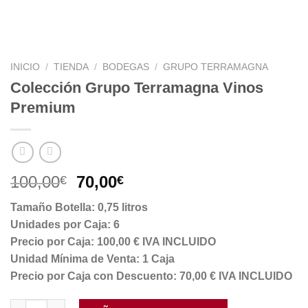
INICIO
/
TIENDA
/
BODEGAS
/
GRUPO TERRAMAGNA
Colección Grupo Terramagna Vinos
Premium
El
El
100,00
70,00
€
€
precio
precio
Tamaño Botella: 0,75 litros
original
actual
Unidades por Caja: 6
era:
es:
Precio por Caja: 100,00 € IVA INCLUIDO
100,00€.
70,00€.
Unidad Mínima de Venta: 1 Caja
Precio por Caja con Descuento: 70,00 € IVA INCLUIDO
Colección Grupo Terramagna Vinos Premium cantidad