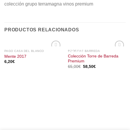
colección grupo terramagna vinos premium
PRODUCTOS RELACIONADOS
PAGO CASA DEL BLANCO
BODEGAS BARREDA
¡Oferta!
Colección Torre de Barreda
Mente 2017
Premium
6,20
€
El
El
65,00
€
58,50
€
precio
precio
original
actual
era:
es:
65,00€.
58,50€.