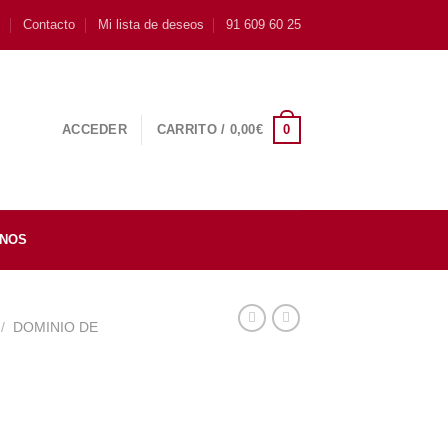
s
Contacto
Mi lista de deseos
91 609 60 25
0
ACCEDER
CARRITO /
0,00
€
INOS
/
DOMINIO DE