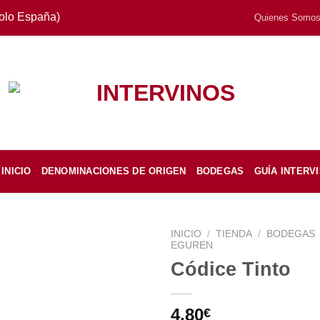
Solo España)
Quienes Somo
INICIO
DENOMINACIONES DE ORIGEN
BODEGAS
GUÍA INTERV
INICIO
/
TIENDA
/
BODEGAS
EGUREN
Códice Tinto
4,80
€