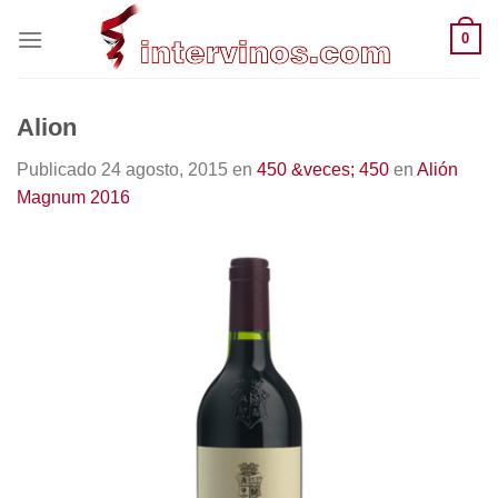
Saltar
0
al
contenido
Alion
Publicado
24 agosto, 2015
en
450 &veces; 450
en
Alión
Magnum 2016