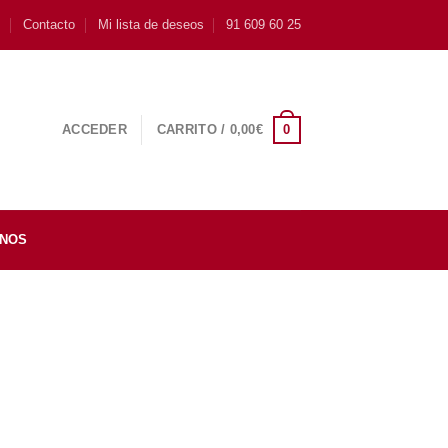
s
Contacto
Mi lista de deseos
91 609 60 25
0
ACCEDER
CARRITO /
0,00
€
INOS