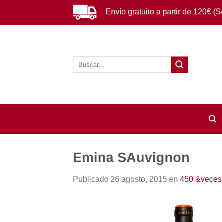
Saltar
Envío gratuito a partir de 120€ (
al
contenido
Buscar
por:
Emina SAuvignon
Publicado
26 agosto, 2015
en
450 &veces