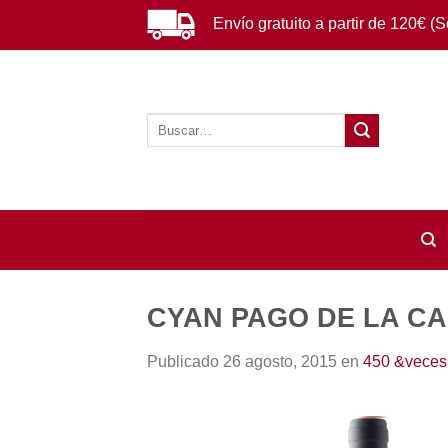
Saltar
Envío gratuito a partir de 120€ (
al
contenido
Buscar
por:
CYAN PAGO DE LA C
Publicado
26 agosto, 2015
en
450 &veces