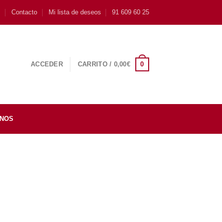
s
Contacto
Mi lista de deseos
91 609 60 25
0
ACCEDER
CARRITO /
0,00
€
INOS