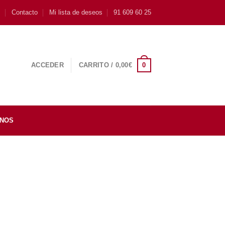
s
Contacto
Mi lista de deseos
91 609 60 25
0
ACCEDER
CARRITO /
0,00
€
INOS