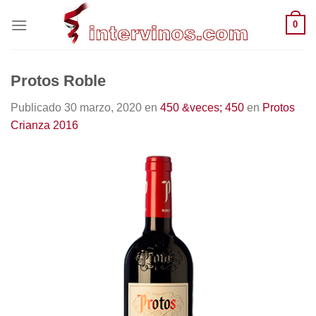
Saltar
0
al
contenido
Protos Roble
Publicado
30 marzo, 2020
en
450 &veces; 450
en
Protos
Crianza 2016