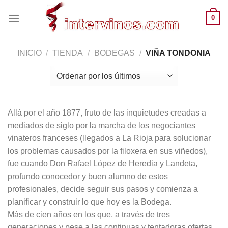
Saltar
0
al
contenido
INICIO
/
TIENDA
/
BODEGAS
/
VIÑA TONDONIA
Allá por el año 1877, fruto de las inquietudes creadas a
mediados de siglo por la marcha de los negociantes
vinateros franceses (llegados a La Rioja para solucionar
los problemas causados por la filoxera en sus viñedos),
fue cuando Don Rafael López de Heredia y Landeta,
profundo conocedor y buen alumno de estos
profesionales, decide seguir sus pasos y comienza a
planificar y construir lo que hoy es la Bodega.
Más de cien años en los que, a través de tres
generaciones y pese a las continuas y tentadoras ofertas