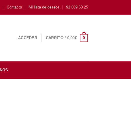
s
Contacto
Mi lista de deseos
91 609 60 25
0
ACCEDER
CARRITO /
0,00
€
INOS