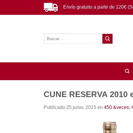
Saltar
Envío gratuito a partir de 120€ (
al
contenido
Buscar
por:
CUNE RESERVA 2010 
Publicado
25 junio, 2015
en
450 &veces; 