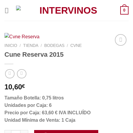
Saltar
0
al
contenido
INICIO
/
TIENDA
/
BODEGAS
/
CVNE
Cune Reserva 2015
10,60
€
Tamaño Botella: 0,75 litros
Unidades por Caja: 6
Precio por Caja: 63,60 € IVA INCLUÍDO
Unidad Mínima de Venta: 1 Caja
Cune Reserva 2015 cantidad