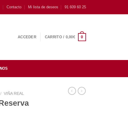
s
Contacto
Mi lista de deseos
91 609 60 25
0
ACCEDER
CARRITO /
0,00
€
INOS
/
VIÑA REAL
 Reserva