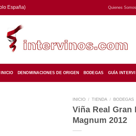
Solo España)
Quienes Somo
INICIO
DENOMINACIONES DE ORIGEN
BODEGAS
GUÍA INTERV
INICIO
/
TIENDA
/
BODEGAS
Viña Real Gran
Magnum 2012