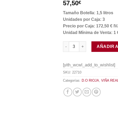
57,50
€
Tamaño Botella: 1,5 litros
Unidades por Caja: 3
Precio por Caja: 172,50 € 
Unidad Mínima de Venta: 1 
Viña Real Gran Reserva Magn
AÑADIR 
[yith_wcwl_add_to_wishlist]
SKU:
22710
Categorías:
D.O RIOJA
,
VIÑA REA