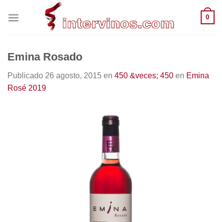
Saltar
0
al
contenido
Emina Rosado
Publicado
26 agosto, 2015
en
450 &veces; 450
en
Emina
Rosé 2019