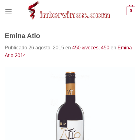
Saltar
0
al
contenido
Emina Atio
Publicado
26 agosto, 2015
en
450 &veces; 450
en
Emina
Atio 2014