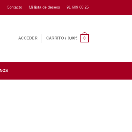
s
Contacto
Mi lista de deseos
91 609 60 25
0
ACCEDER
CARRITO /
0,00
€
INOS