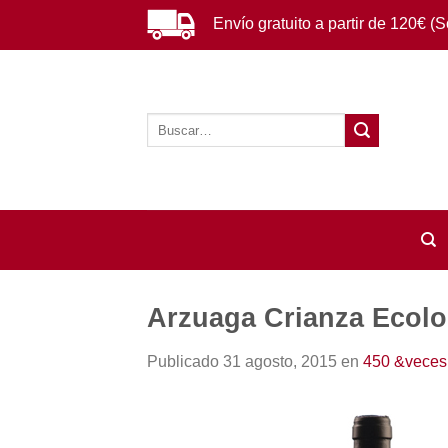
Saltar
Envío gratuito a partir de 120€ (
al
contenido
Buscar
por:
Arzuaga Crianza Ecolo
Publicado
31 agosto, 2015
en
450 &veces