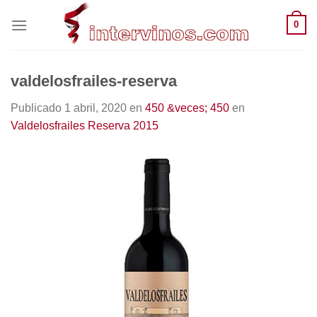
Saltar
0
al
contenido
valdelosfrailes-reserva
Publicado
1 abril, 2020
en
450 &veces; 450
en
Valdelosfrailes Reserva 2015