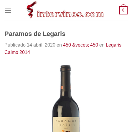
Saltar
0
al
contenido
Paramos de Legaris
Publicado
14 abril, 2020
en
450 &veces; 450
en
Legaris
Calmo 2014