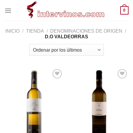
Saltar
0
al
contenido
INICIO
/
TIENDA
/
DENOMINACIONES DE ORIGEN
/
D.O VALDEORRAS