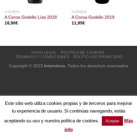
A COROA
A COROA
A Coroa Godello Lías 2018
A Coroa Godello 2019
18,90
€
11,95
€
AVISO LEGAL
POLÍTICA DE COOKIES
TÉRMINOS Y CONDICIONES
POLÍTICA DE PRIVACIDAD
Copyright © 2023
Intervinos.
Todos los derechos reservados
Este sitio web utiliza cookies propias y de terceros para mejorar
tu experiencia de usuario. Si continúas navegando, estás
aceptando su uso y nuestra política de cookies.
Más
Aceptar
info