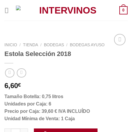
Saltar
0
al
contenido
INICIO
/
TIENDA
/
BODEGAS
/
BODEGAS AYUSO
Estola Selección 2018
6,60
€
Tamaño Botella: 0,75 litros
Unidades por Caja: 6
Precio por Caja: 39,60 € IVA INCLUÍDO
Unidad Mínima de Venta: 1 Caja
Estola Selección 2018 cantidad