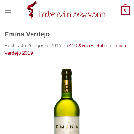
Saltar
0
al
contenido
Emina Verdejo
Publicado
26 agosto, 2015
en
450 &veces; 450
en
Emina
Verdejo 2019