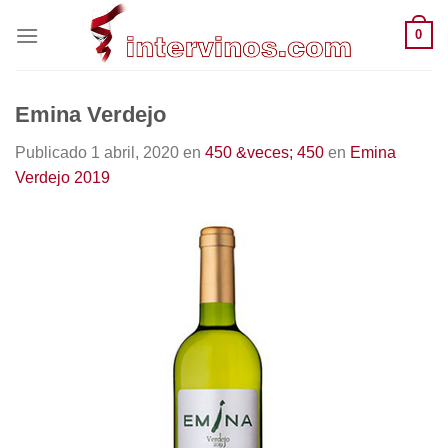
Saltar
0
al
contenido
Emina Verdejo
Publicado
1 abril, 2020
en
450 &veces; 450
en
Emina
Verdejo 2019