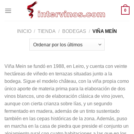
Saltar
0
al
contenido
INICIO
/
TIENDA
/
BODEGAS
/
VIÑA MEÍN
Viña Mein se fundó en 1988, en Leiro, y cuenta con veinte
hectáreas de viñedo en terrazas situadas junto a la
bodega. Sigue el modelo château, con la viña propia como
único aporte de materia prima para la elaboración de dos
vinos blancos, uno de elaboración clásica de vino joven,
aunque con cierta crianza sobre lías, y un segundo
fermentado en madera, además de un tinto sustentado
también en las cepas históricas de la zona. Además, puso
en marcha en la casa de piedra que preside el conjunto un
alojamiento rural con cuatro habitaciones a las que en los