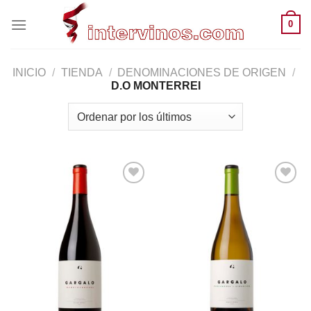
Saltar
0
al
contenido
INICIO
/
TIENDA
/
DENOMINACIONES DE ORIGEN
/
D.O MONTERREI