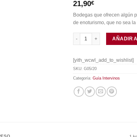
21,90
€
Bodegas que ofrecen algún p
de enoturismo, que no sea la 
Comer y Dormir entre Vinos y 
AÑADIR 
[yith_wcwl_add_to_wishlist]
SKU:
G05/20
Categoría:
Guía Intervinos
PESO
1 k