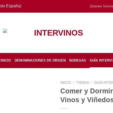
Solo España)
Quienes Somo
INICIO
DENOMINACIONES DE ORIGEN
BODEGAS
GUÍA INTERV
INICIO
/
TIENDA
/
GUÍA INTE
Comer y Dormir
Vinos y Viñedo