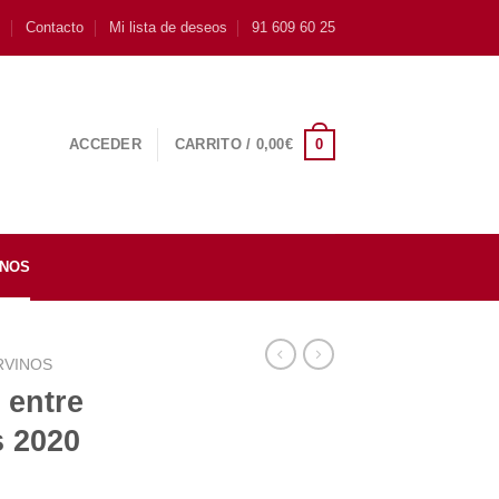
s
Contacto
Mi lista de deseos
91 609 60 25
0
ACCEDER
CARRITO /
0,00
€
INOS
RVINOS
 entre
s 2020