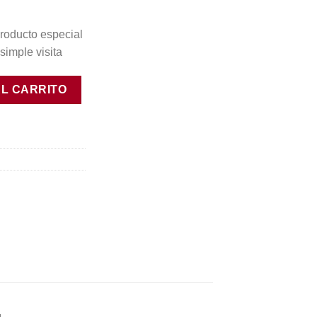
roducto especial
simple visita
Viñedos 2020 cantidad
AL CARRITO
g