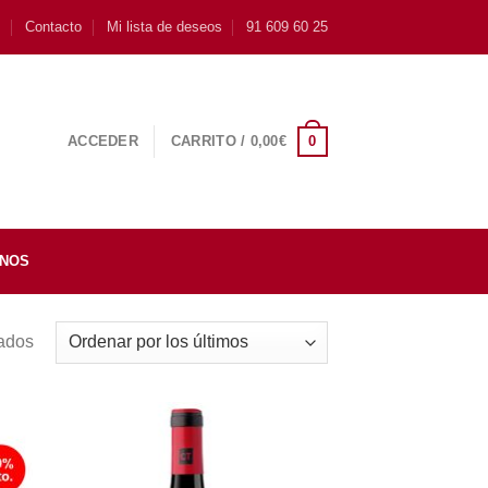
s
Contacto
Mi lista de deseos
91 609 60 25
0
ACCEDER
CARRITO /
0,00
€
INOS
tados