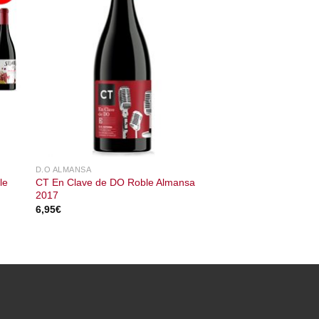
D.O ALMANSA
CT En Clave de DO Roble Almansa
le
2017
6,95
€