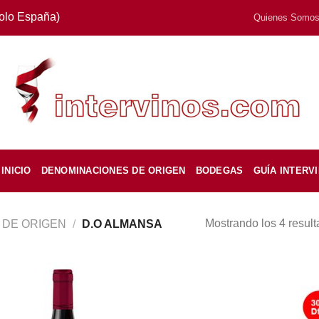
Solo España)
Quienes Somo
INICIO
DENOMINACIONES DE ORIGEN
BODEGAS
GUÍA INTERV
Mostrando los 4 resul
 DE ORIGEN
/
D.O ALMANSA
¡Oferta!