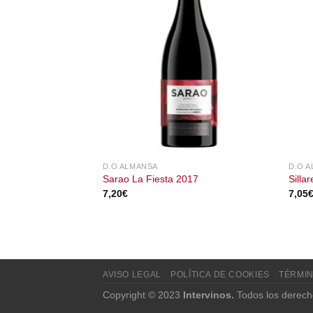
D.O ALMANSA
D.O 
Sarao La Fiesta 2017
Silla
7,20
€
7,05
AVISO LEGAL
POLÍTICA DE COOKIES
TÉRMIN
Copyright © 2023
Intervinos.
Todos los derech