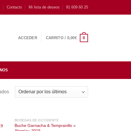
s
Contacto
Mi lista de deseos
91 609 60 25
0
ACCEDER
CARRITO /
0,00
€
INOS
tados
BODEGAS DE OCCIDENTE
Buche Garnacha & Tempranillo »
19
Alegría» 2015