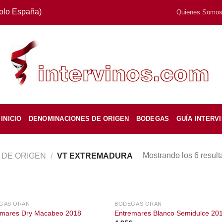
Solo España)
Quienes Somo
INICIO
DENOMINACIONES DE ORIGEN
BODEGAS
GUÍA INTERV
Mostrando los 6 resul
 DE ORIGEN
/
VT EXTREMADURA
GAS ORÁN
BODEGAS ORÁN
emares Dry Macabeo 2018
Entremares Blanco Semidulce 20