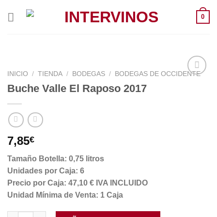
Saltar
0
al
contenido
INICIO
/
TIENDA
/
BODEGAS
/
BODEGAS DE OCCIDENTE
Buche Valle El Raposo 2017
7,85
€
Tamaño Botella: 0,75 litros
Unidades por Caja: 6
Precio por Caja: 47,10 € IVA INCLUIDO
Unidad Mínima de Venta: 1 Caja
Buche Valle El Raposo 2017 cantidad