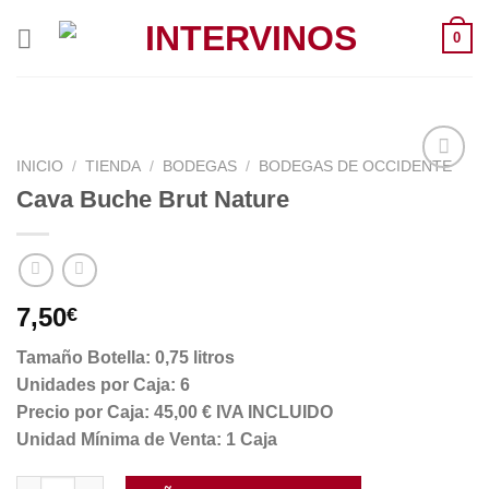
Saltar
0
al
contenido
INICIO
/
TIENDA
/
BODEGAS
/
BODEGAS DE OCCIDENTE
Cava Buche Brut Nature
7,50
€
Tamaño Botella: 0,75 litros
Unidades por Caja: 6
Precio por Caja: 45,00 € IVA INCLUIDO
Unidad Mínima de Venta: 1 Caja
Cava Buche Brut Nature cantidad