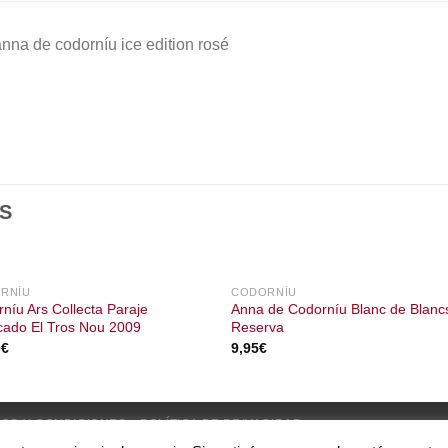
nna de codorníu ice edition rosé
S
RNÍU
CODORNÍU
níu Ars Collecta Paraje
Anna de Codorníu Blanc de Blanc
icado El Tros Nou 2009
Reserva
0
€
9,95
€
OS Y CONDICIONES
POLÍTICA DE PRIVACIDAD