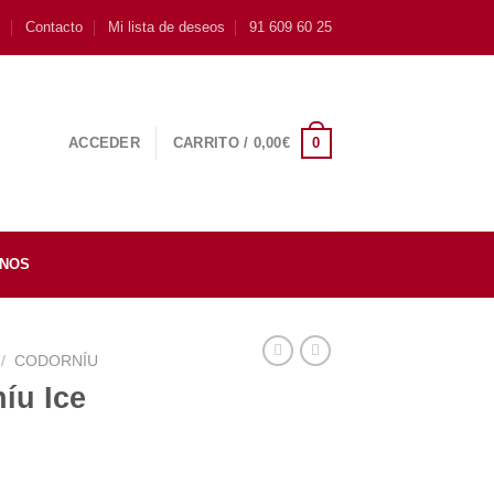
s
Contacto
Mi lista de deseos
91 609 60 25
0
ACCEDER
CARRITO /
0,00
€
INOS
/
CODORNÍU
íu Ice