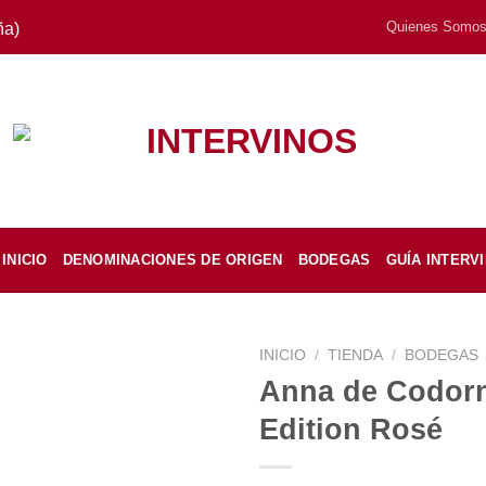
Quienes Somo
ña)
INICIO
DENOMINACIONES DE ORIGEN
BODEGAS
GUÍA INTERV
INICIO
/
TIENDA
/
BODEGAS
Anna de Codorn
Edition Rosé