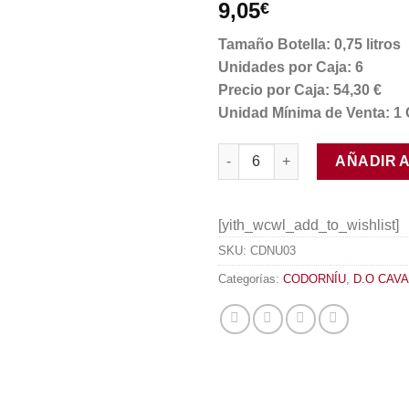
9,05
€
Tamaño Botella: 0,75 litros
Unidades por Caja: 6
Precio por Caja: 54,30 €
Unidad Mínima de Venta: 1 
Anna de Codorníu Ice Edition
AÑADIR 
[yith_wcwl_add_to_wishlist]
SKU:
CDNU03
Categorías:
CODORNÍU
,
D.O CAVA