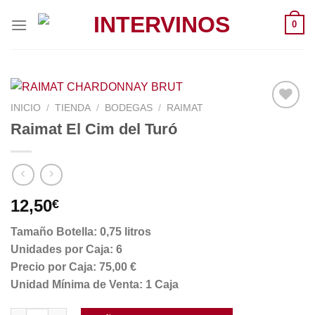
Saltar
0
al
contenido
INICIO
/
TIENDA
/
BODEGAS
/
RAIMAT
Raimat El Cim del Turó
12,50
€
Tamaño Botella: 0,75 litros
Unidades por Caja: 6
Precio por Caja: 75,00 €
Unidad Mínima de Venta: 1 Caja
Raimat El Cim del Turó cantidad