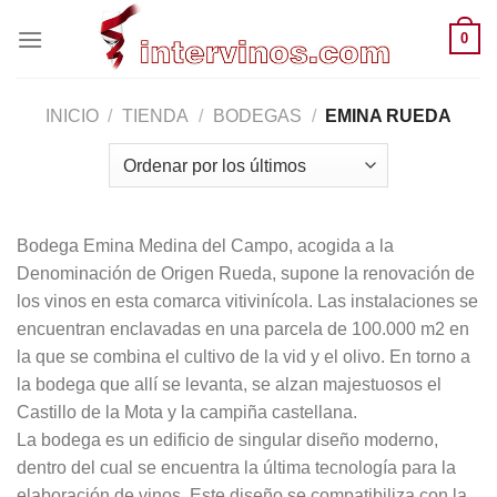
Saltar
0
al
contenido
INICIO
/
TIENDA
/
BODEGAS
/
EMINA RUEDA
Bodega Emina Medina del Campo, acogida a la
Denominación de Origen Rueda, supone la renovación de
los vinos en esta comarca vitivinícola. Las instalaciones se
encuentran enclavadas en una parcela de 100.000 m2 en
la que se combina el cultivo de la vid y el olivo. En torno a
la bodega que allí se levanta, se alzan majestuosos el
Castillo de la Mota y la campiña castellana.
La bodega es un edificio de singular diseño moderno,
dentro del cual se encuentra la última tecnología para la
elaboración de vinos. Este diseño se compatibiliza con la