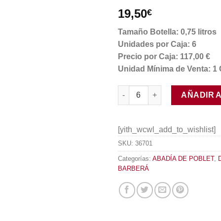
19,50
€
Tamaño Botella: 0,75 litros
Unidades por Caja: 6
Precio por Caja: 117,00 €
Unidad Mínima de Venta: 1 
Abadía de Poblet Tinto 2016 c
AÑADIR 
[yith_wcwl_add_to_wishlist]
SKU:
36701
Categorías:
ABADÍA DE POBLET
,
BARBERÁ