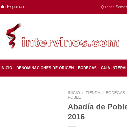
Solo España)
Quienes Somo
INICIO
DENOMINACIONES DE ORIGEN
BODEGAS
GUÍA INTERV
INICIO
/
TIENDA
/
BODEGAS
POBLET
Abadía de Poble
2016