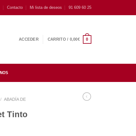
s
Contacto
Mi lista de deseos
91 609 60 25
0
ACCEDER
CARRITO /
0,00
€
INOS
/
ABADÍA DE
t Tinto