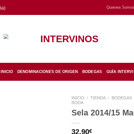
Quienes Somo
ña)
INICIO
DENOMINACIONES DE ORIGEN
BODEGAS
GUÍA INTERV
INICIO
/
TIENDA
/
BODEGAS
RODA
Sela 2014/15 M
32,90
€