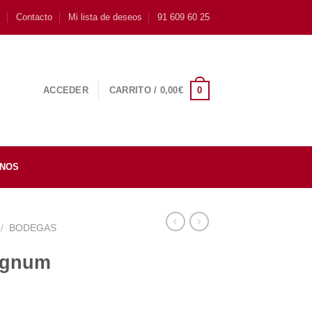
s
Contacto
Mi lista de deseos
91 609 60 25
0
ACCEDER
CARRITO /
0,00
€
INOS
/
BODEGAS
agnum