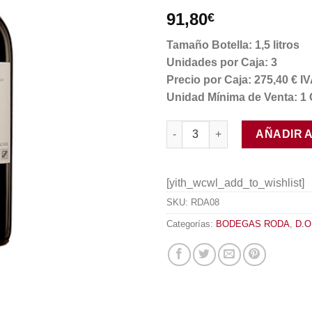
91,80
€
Tamaño Botella: 1,5 litros
Unidades por Caja: 3
Precio por Caja: 275,40 € 
Unidad Mínima de Venta: 1 
Roda I Reserva 2012 Magnum 
AÑADIR 
[yith_wcwl_add_to_wishlist]
SKU:
RDA08
Categorías:
BODEGAS RODA
,
D.O