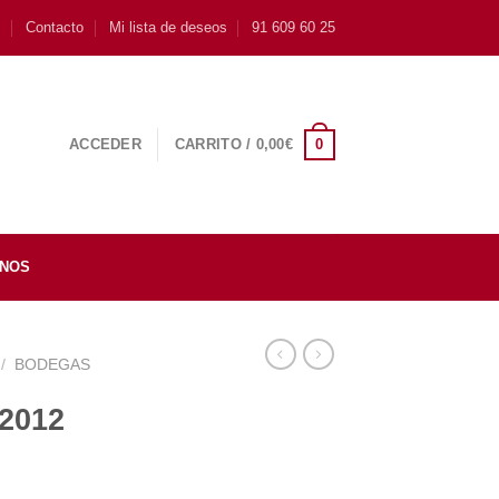
s
Contacto
Mi lista de deseos
91 609 60 25
0
ACCEDER
CARRITO /
0,00
€
INOS
/
BODEGAS
 2012