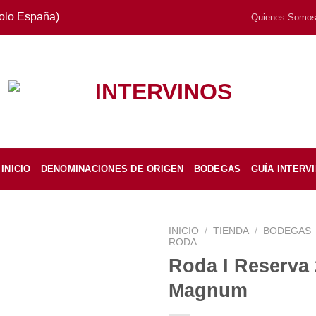
Solo España)
Quienes Somo
INICIO
DENOMINACIONES DE ORIGEN
BODEGAS
GUÍA INTERV
INICIO
/
TIENDA
/
BODEGAS
RODA
Roda I Reserva
Magnum