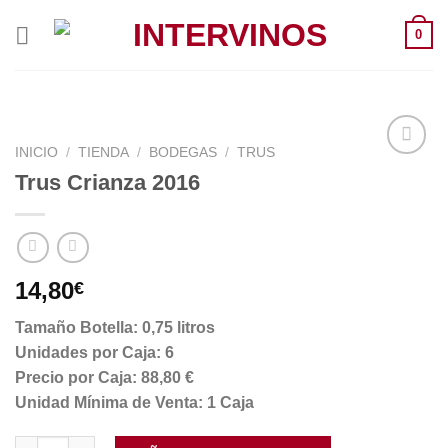
Saltar
0
al
contenido
INICIO
/
TIENDA
/
BODEGAS
/
TRUS
Trus Crianza 2016
14,80
€
Tamaño Botella: 0,75 litros
Unidades por Caja: 6
Precio por Caja: 88,80 €
Unidad Mínima de Venta: 1 Caja
Trus Crianza 2016 cantidad