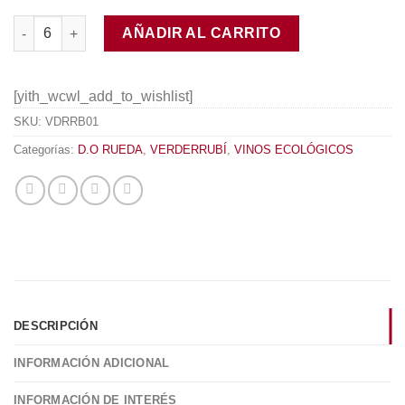
Pita Dominio de Verderrubí Verdejo Ecológico 2019 cantidad
AÑADIR AL CARRITO
[yith_wcwl_add_to_wishlist]
SKU:
VDRRB01
Categorías:
D.O RUEDA
,
VERDERRUBÍ
,
VINOS ECOLÓGICOS
DESCRIPCIÓN
INFORMACIÓN ADICIONAL
INFORMACIÓN DE INTERÉS