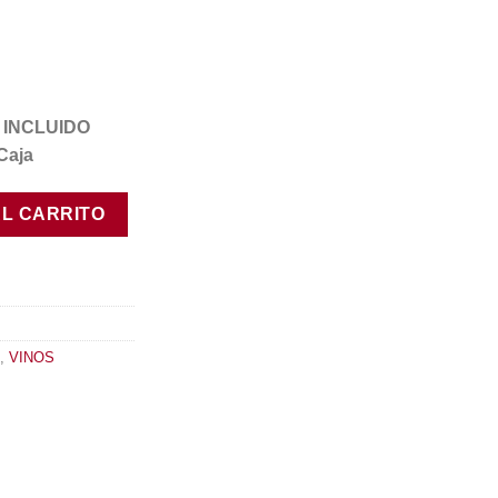
VA INCLUIDO
Caja
idad
AL CARRITO
,
VINOS