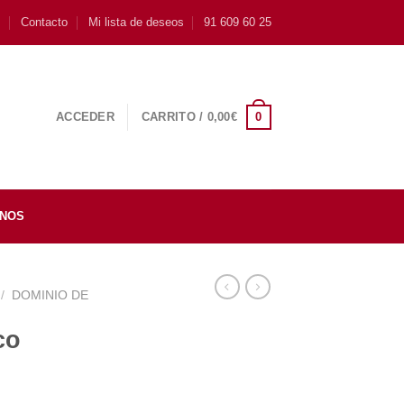
s
Contacto
Mi lista de deseos
91 609 60 25
0
ACCEDER
CARRITO /
0,00
€
INOS
/
DOMINIO DE
co