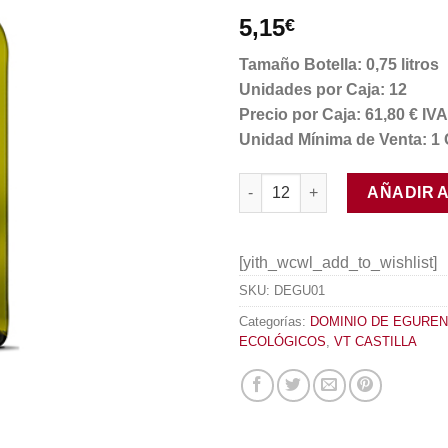
5,15
€
Tamaño Botella: 0,75 litros
Unidades por Caja: 12
Precio por Caja: 61,80 € I
Unidad Mínima de Venta: 1 
Códice Ecológico Blanco cant
AÑADIR 
[yith_wcwl_add_to_wishlist]
SKU:
DEGU01
Categorías:
DOMINIO DE EGUREN
ECOLÓGICOS
,
VT CASTILLA