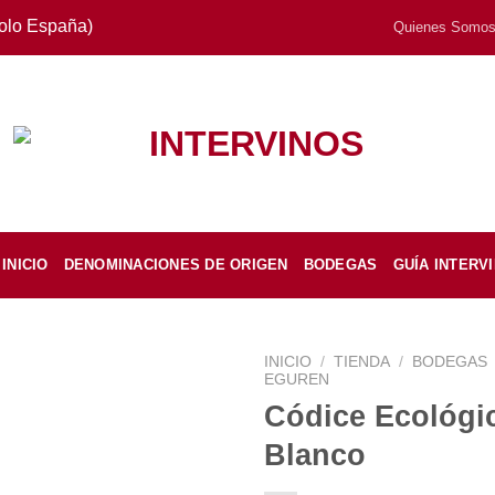
Solo España)
Quienes Somo
INICIO
DENOMINACIONES DE ORIGEN
BODEGAS
GUÍA INTERV
INICIO
/
TIENDA
/
BODEGAS
EGUREN
Códice Ecológi
Blanco