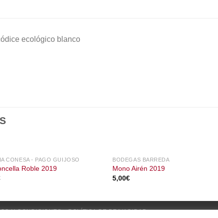
ódice ecológico blanco
S
IA CONESA - PAGO GUIJOSO
BODEGAS BARREDA
ncella Roble 2019
Mono Airén 2019
€
5,00
€
OS Y CONDICIONES
POLÍTICA DE PRIVACIDAD