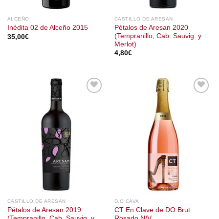
ALCEÑO
CASTILLO DE ARESAN
Pétalos de Aresan 2020
Inédita 02 de Alceño 2015
(Tempranillo, Cab. Sauvig. y
35,00
€
Merlot)
4,80
€
CASTILLO DE ARESAN
D.O CAVA
Pétalos de Aresan 2019
CT En Clave de DO Brut
(Tempranillo, Cab. Sauvig. y
Rosado N/V