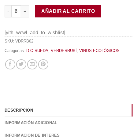
Pita Fermentado en Barrica Ecológico 2015 cantidad
AÑADIR AL CARRITO
[yith_wcwl_add_to_wishlist]
SKU:
VDRRB02
Categorías:
D.O RUEDA
,
VERDERRUBÍ
,
VINOS ECOLÓGICOS
DESCRIPCIÓN
INFORMACIÓN ADICIONAL
INFORMACIÓN DE INTERÉS