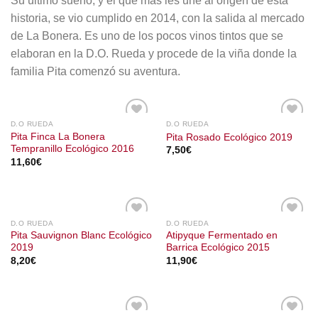
Su último sueño, y el que más les une al origen de esta
historia, se vio cumplido en 2014, con la salida al mercado
de La Bonera. Es uno de los pocos vinos tintos que se
elaboran en la D.O. Rueda y procede de la viña donde la
familia Pita comenzó su aventura.
D.O RUEDA
D.O RUEDA
Pita Finca La Bonera
Pita Rosado Ecológico 2019
Tempranillo Ecológico 2016
7,50
€
11,60
€
D.O RUEDA
D.O RUEDA
Pita Sauvignon Blanc Ecológico
Atipyque Fermentado en
2019
Barrica Ecológico 2015
8,20
€
11,90
€