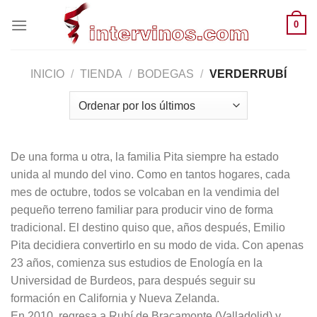
Saltar
0
al
contenido
INICIO
/
TIENDA
/
BODEGAS
/
VERDERRUBÍ
De una forma u otra, la familia Pita siempre ha estado
unida al mundo del vino. Como en tantos hogares, cada
mes de octubre, todos se volcaban en la vendimia del
pequeño terreno familiar para producir vino de forma
tradicional. El destino quiso que, años después, Emilio
Pita decidiera convertirlo en su modo de vida. Con apenas
23 años, comienza sus estudios de Enología en la
Universidad de Burdeos, para después seguir su
formación en California y Nueva Zelanda.
En 2010, regresa a Rubí de Bracamonte (Valladolid) y