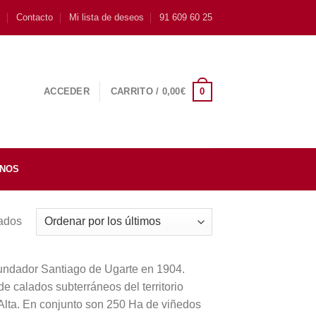
s
Contacto
Mi lista de deseos
91 609 60 25
0
ACCEDER
CARRITO /
0,00
€
INOS
tados
 fundador Santiago de Ugarte en 1904.
e calados subterráneos del territorio
 Alta. En conjunto son 250 Ha de viñedos