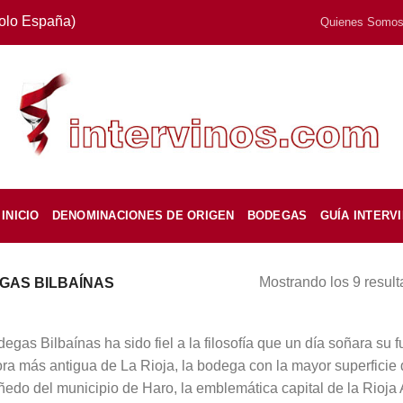
Solo España)
Quienes Somo
INICIO
DENOMINACIONES DE ORIGEN
BODEGAS
GUÍA INTERV
Mostrando los 9 resul
GAS BILBAÍNAS
gas Bilbaínas ha sido fiel a la filosofía que un día soñara su
a más antigua de La Rioja, la bodega con la mayor superficie d
iñedo del municipio de Haro, la emblemática capital de la Rioja