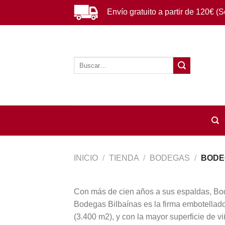
Saltar
Envío gratuito a partir de 120€ (
al
contenido
Buscar
por:
INICIO
/
TIENDA
/
BODEGAS
/
BODE
Con más de cien años a sus espaldas, Bode
Bodegas Bilbaínas es la firma embotellador
(3.400 m2), y con la mayor superficie de v