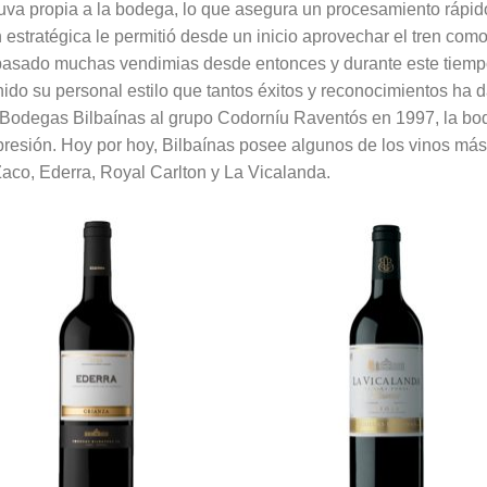
 uva propia a la bodega, lo que asegura un procesamiento rápido
n estratégica le permitió desde un inicio aprovechar el tren com
 pasado muchas vendimias desde entonces y durante este tiempo
do su personal estilo que tantos éxitos y reconocimientos ha 
Bodegas Bilbaínas al grupo Codorníu Raventós en 1997, la bod
presión. Hoy por hoy, Bilbaínas posee algunos de los vinos más
aco, Ederra, Royal Carlton y La Vicalanda.