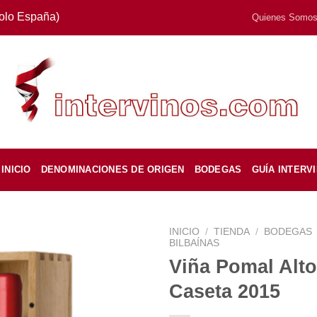
Solo España)
Quienes Somo
INICIO
DENOMINACIONES DE ORIGEN
BODEGAS
GUÍA INTERV
INICIO
/
TIENDA
/
BODEGAS
BILBAÍNAS
Viña Pomal Alto
Caseta 2015