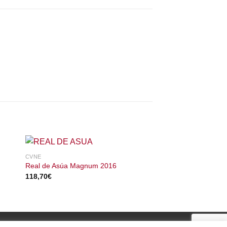
CVNE
VIÑA REAL
Real de Asúa Magnum 2016
Viña Real Reserva 
118,70
€
14,35
€