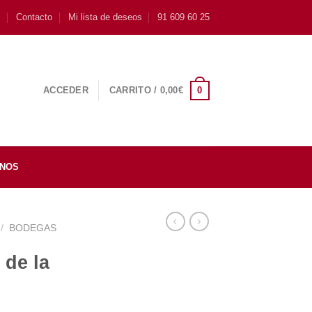
s
Contacto
Mi lista de deseos
91 609 60 25
0
ACCEDER
CARRITO /
0,00
€
INOS
/
BODEGAS
 de la