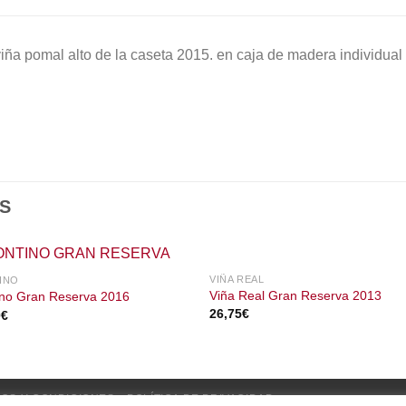
iña pomal alto de la caseta 2015. en caja de madera individual
S
VIÑA REAL
INO
Viña Real Gran Reserva 2013
ino Gran Reserva 2016
26,75
€
0
€
OS Y CONDICIONES
POLÍTICA DE PRIVACIDAD