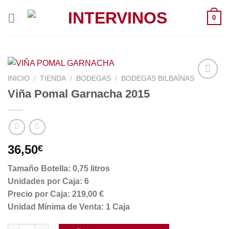
Saltar
0
al
contenido
INICIO
/
TIENDA
/
BODEGAS
/
BODEGAS BILBAÍNAS
Viña Pomal Garnacha 2015
36,50
€
Tamaño Botella: 0,75 litros
Unidades por Caja: 6
Precio por Caja: 219,00 €
Unidad Mínima de Venta: 1 Caja
Viña Pomal Garnacha 2015 cantidad