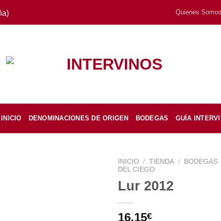
Quienes Somo
ña)
INICIO
DENOMINACIONES DE ORIGEN
BODEGAS
GUÍA INTERV
INICIO
/
TIENDA
/
BODEGAS
DEL CIEGO
Lur 2012
16,15
€