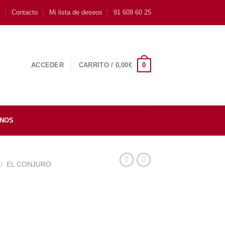
s
Contacto
Mi lista de deseos
91 609 60 25
0
ACCEDER
CARRITO /
0,00
€
INOS
/
EL CONJURO