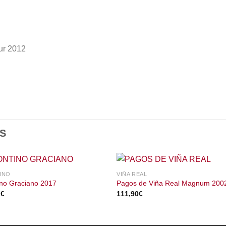
ur 2012
S
INO
VIÑA REAL
ino Graciano 2017
Pagos de Viña Real Magnum 200
0
€
111,90
€