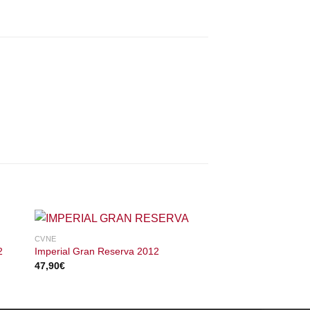
VIÑA REAL
CVNE
Viña Real Gran Re
2
Imperial Gran Reserva 2012
2012
47,90
€
57,50
€