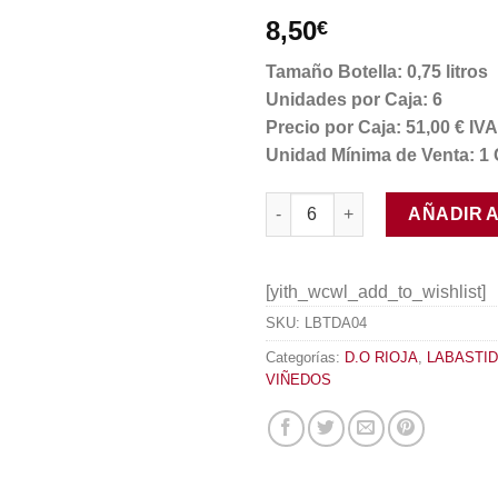
8,50
€
Tamaño Botella: 0,75 litros
Unidades por Caja: 6
Precio por Caja: 51,00 € I
Unidad Mínima de Venta: 1 
Solagüen Semidulce 2019 cant
AÑADIR 
[yith_wcwl_add_to_wishlist]
SKU:
LBTDA04
Categorías:
D.O RIOJA
,
LABASTID
VIÑEDOS