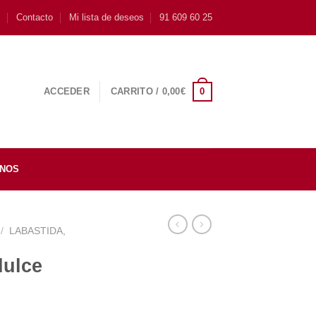
s
Contacto
Mi lista de deseos
91 609 60 25
0
ACCEDER
CARRITO /
0,00
€
INOS
/
LABASTIDA,
dulce