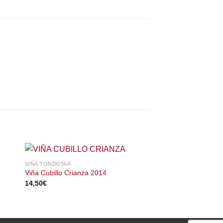
VIÑA TONDONIA
VIÑA REAL
Viña Cubillo Crianza 2014
Viña Real Blanco 20
14,50
€
7,55
€