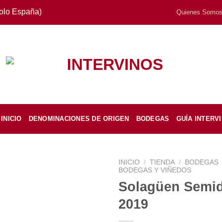
Solo España)
Quienes Somo
INICIO
DENOMINACIONES DE ORIGEN
BODEGAS
GUÍA INTERV
INICIO
/
TIENDA
/
BODEGAS
BODEGAS Y VIÑEDOS
Solagüen Semi
2019