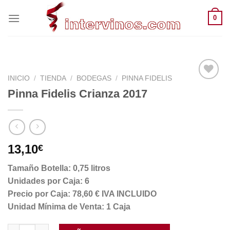
Saltar
0
al
contenido
INICIO
/
TIENDA
/
BODEGAS
/
PINNA FIDELIS
Pinna Fidelis Crianza 2017
13,10
€
Tamaño Botella: 0,75 litros
Unidades por Caja: 6
Precio por Caja: 78,60 € IVA INCLUIDO
Unidad Mínima de Venta: 1 Caja
Pinna Fidelis Crianza 2017 cantidad