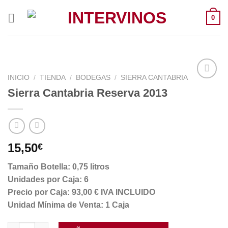
Saltar
0
al
contenido
INICIO
/
TIENDA
/
BODEGAS
/
SIERRA CANTABRIA
Sierra Cantabria Reserva 2013
15,50
€
Tamaño Botella: 0,75 litros
Unidades por Caja: 6
Precio por Caja: 93,00 € IVA INCLUIDO
Unidad Mínima de Venta: 1 Caja
Sierra Cantabria Reserva 2013 cantidad