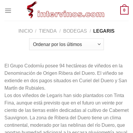
Saltar
0
al
contenido
INICIO
/
TIENDA
/
BODEGAS
/
LEGARIS
El Grupo Codorníu posee 94 hectáreas de viñedos en la
Denominación de Origen Ribera del Duero. El viñedo se
extiende en dos pagos situados en Curiel del Duero y San
Martín de Rubiales.
Los dos viñedos de Legaris han sido plantados con Tinta
Fina, aunque está previsto que en el futuro un veinte por
ciento de las tierras estén dedicadas al cultivo de Cabernet
Sauvignon. La zona de Ribera del Duero tiene un clima
continental, moderado por las neblinas del río Duero, que
aportan humedad adicional a la escasa pluviometría anual.