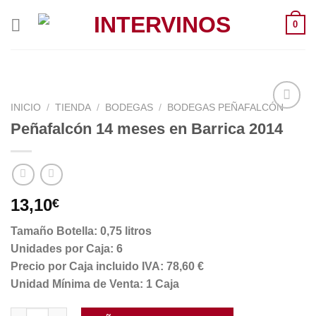
Saltar
0
al
contenido
INICIO
/
TIENDA
/
BODEGAS
/
BODEGAS PEÑAFALCÓN
Peñafalcón 14 meses en Barrica 2014
13,10
€
Tamaño Botella: 0,75 litros
Unidades por Caja: 6
Precio por Caja incluido IVA: 78,60 €
Unidad Mínima de Venta: 1 Caja
Peñafalcón 14 meses en Barrica 2014 cantidad